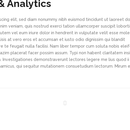
& Analytics
scing elit, sed diam nonummy nibh euismod tincidunt ut laoreet d
im veniam, quis nostrud exerci tation ullamcorper suscipit loborti
tem vel eum iriure dolor in hendrerit in vulputate velit esse mole
lisis at vero eros et accumsan et iusto odio dignissim qui blandit
e te feugait nulla facilisi. Nam liber tempor cum soluta nobis elei
azim placerat facer possim assum. Typi non habent claritatem ins
em. Investigationes demonstraverunt lectores legere me lius quod ii
ynamicus, qui sequitur mutationem consuetudium lectorum. Mirum e