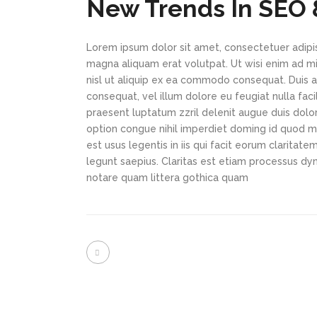
New Trends In SEO 
Lorem ipsum dolor sit amet, consectetuer adipi
magna aliquam erat volutpat. Ut wisi enim ad min
nisl ut aliquip ex ea commodo consequat. Duis au
consequat, vel illum dolore eu feugiat nulla faci
praesent luptatum zzril delenit augue duis dolor
option congue nihil imperdiet doming id quod m
est usus legentis in iis qui facit eorum claritat
legunt saepius. Claritas est etiam processus d
notare quam littera gothica quam