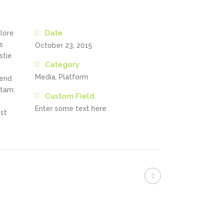
Date
olore
s
October 23, 2015
stie
Category
Media, Platform
fend
itam;
Custom Field
Enter some text here
st