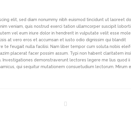
scing elit, sed diam nonummy nibh euismod tincidunt ut laoreet d
im veniam, quis nostrud exerci tation ullamcorper suscipit loborti
tem vel eum iriure dolor in hendrerit in vulputate velit esse mole
lisis at vero eros et accumsan et iusto odio dignissim qui blandit
e te feugait nulla facilisi. Nam liber tempor cum soluta nobis elei
azim placerat facer possim assum. Typi non habent claritatem ins
em. Investigationes demonstraverunt lectores legere me lius quod ii
ynamicus, qui sequitur mutationem consuetudium lectorum. Mirum e