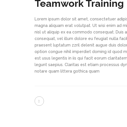
Teamwork Training
Lorem ipsum dolor sit amet, consectetuer adipi
magna aliquam erat volutpat. Ut wisi enim ad min
nisl ut aliquip ex ea commodo consequat. Duis au
consequat, vel illum dolore eu feugiat nulla faci
praesent luptatum zzril delenit augue duis dolor
option congue nihil imperdiet doming id quod m
est usus legentis in iis qui facit eorum claritat
legunt saepius. Claritas est etiam processus d
notare quam littera gothica quam