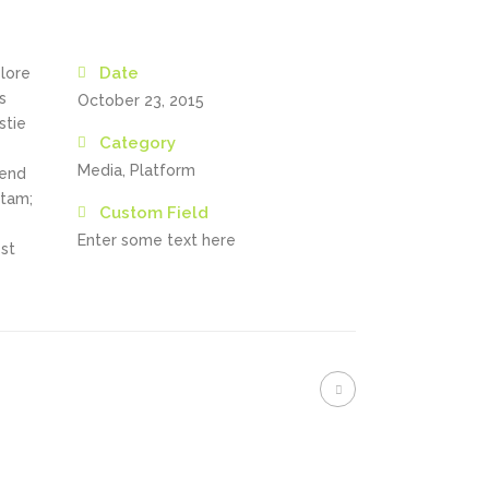
Date
olore
s
October 23, 2015
stie
Category
Media, Platform
fend
itam;
Custom Field
Enter some text here
st