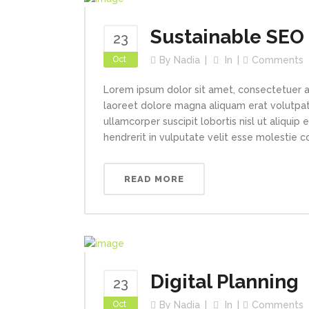
Sustainable SEO
23
Oct
By
Nadia
In
Comments
Lorem ipsum dolor sit amet, consectetuer a
laoreet dolore magna aliquam erat volutpat.
ullamcorper suscipit lobortis nisl ut aliqui
hendrerit in vulputate velit esse molestie con
READ MORE
Digital Planning
23
Oct
By
Nadia
In
Comments