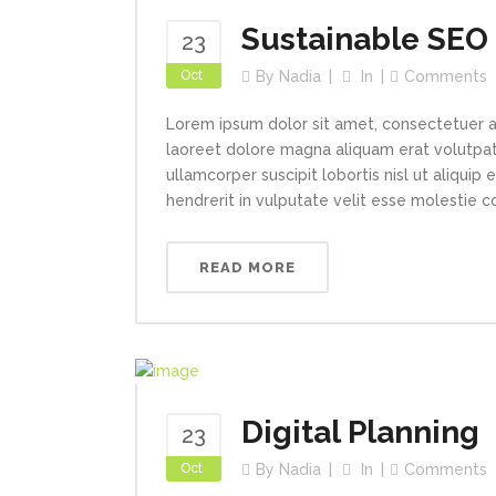
Sustainable SEO
23
Oct
By
Nadia
In
Comments
Lorem ipsum dolor sit amet, consectetuer a
laoreet dolore magna aliquam erat volutpat.
ullamcorper suscipit lobortis nisl ut aliqui
hendrerit in vulputate velit esse molestie con
READ MORE
Digital Planning
23
Oct
By
Nadia
In
Comments