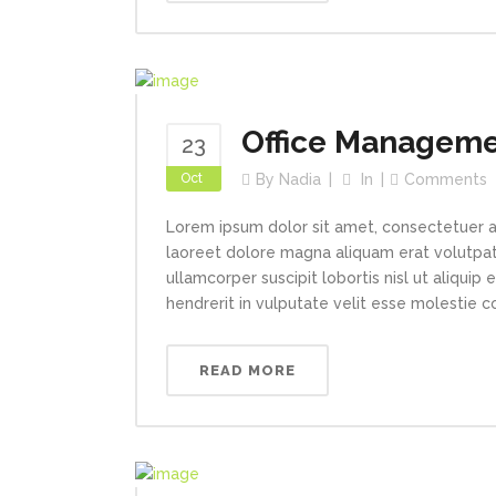
Office Managem
23
Oct
By
Nadia
In
Comments
Lorem ipsum dolor sit amet, consectetuer a
laoreet dolore magna aliquam erat volutpat.
ullamcorper suscipit lobortis nisl ut aliqui
hendrerit in vulputate velit esse molestie con
READ MORE