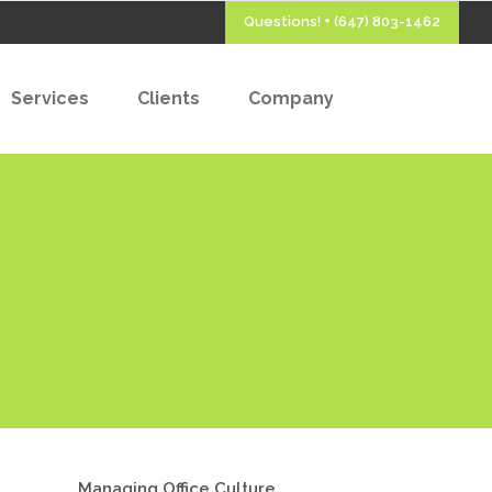
Questions! + (647) 803-1462
Services
Clients
Company
Managing Office Culture