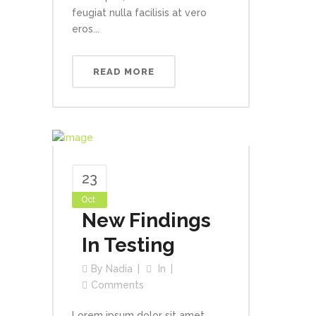
feugiat nulla facilisis at vero
eros...
READ MORE
23
Oct
New Findings
In Testing
By
Nadia
In
Comments
Lorem ipsum dolor sit amet,