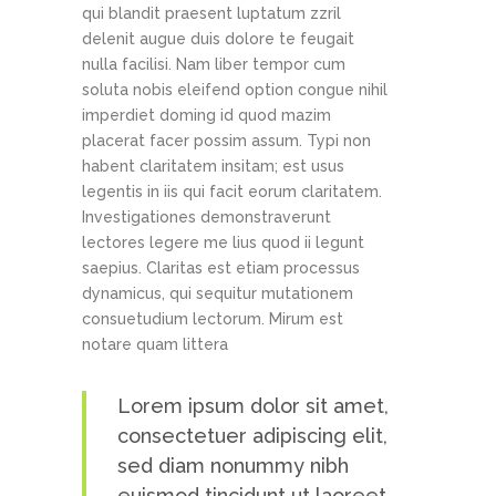
qui blandit praesent luptatum zzril
delenit augue duis dolore te feugait
nulla facilisi. Nam liber tempor cum
soluta nobis eleifend option congue nihil
imperdiet doming id quod mazim
placerat facer possim assum. Typi non
habent claritatem insitam; est usus
legentis in iis qui facit eorum claritatem.
Investigationes demonstraverunt
lectores legere me lius quod ii legunt
saepius. Claritas est etiam processus
dynamicus, qui sequitur mutationem
consuetudium lectorum. Mirum est
notare quam littera
Lorem ipsum dolor sit amet,
consectetuer adipiscing elit,
sed diam nonummy nibh
euismod tincidunt ut laoreet