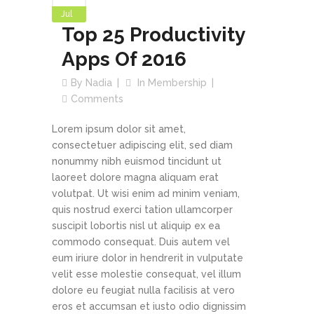
Jul
Top 25 Productivity
Apps Of 2016
By
Nadia
In
Membership
Comments
Lorem ipsum dolor sit amet,
consectetuer adipiscing elit, sed diam
nonummy nibh euismod tincidunt ut
laoreet dolore magna aliquam erat
volutpat. Ut wisi enim ad minim veniam,
quis nostrud exerci tation ullamcorper
suscipit lobortis nisl ut aliquip ex ea
commodo consequat. Duis autem vel
eum iriure dolor in hendrerit in vulputate
velit esse molestie consequat, vel illum
dolore eu feugiat nulla facilisis at vero
eros et accumsan et iusto odio dignissim