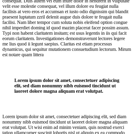
consequat. Duis autem vel eum iriure dolor in hendrerit in vulputate
velit esse molestie consequat, vel illum dolore eu feugiat nulla
facilisis at vero eros et accumsan et iusto odio dignissim qui blandit
praesent luptatum zzril delenit augue duis dolore te feugait nulla
facilisi. Nam liber tempor cum soluta nobis eleifend option congue
nihil imperdiet doming id quod mazim placerat facer possim assum.
Typi non habent claritatem insitam; est usus legentis in iis qui facit
eorum claritatem. Investigationes demonstraverunt lectores legere
me lius quod ii legunt saepius. Claritas est etiam processus
dynamicus, qui sequitur mutationem consuetudium lectorum. Mirum
est notare quam littera
Lorem ipsum dolor sit amet, consectetuer adipiscing
elit, sed diam nonummy nibh euismod tincidunt ut
laoreet dolore magna aliquam erat volutpat.
Lorem ipsum dolor sit amet, consectetuer adipiscing elit, sed diam
nonummy nibh euismod tincidunt ut laoreet dolore magna aliquam
erat volutpat. Ut wisi enim ad minim veniam, quis nostrud exerci
tation ullamcorper suscipit lobortis nisl ut aliquip ex ea commodo