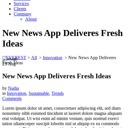
Services
Clients
Company
About
New News App Deliveres Fresh
Ideas
KEVEREST
>
All
>
Innovation
>
New News App Deliveres
Fresh Ideas
23
Aug
New News App Deliveres Fresh Ideas
by
Nadia
in
Innovation
,
Sustainable
,
Trends
Comments
Lorem ipsum dolor sit amet, consectetuer adipiscing elit, sed diam
nonummy nibh euismod tincidunt ut laoreet dolore magna aliquam
erat volutpat. Ut wisi enim ad minim veniam, quis nostrud exerci
tation ullamcorper suscipit lobortis nisl ut aliquip ex ea commodo