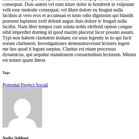
consequat. Duis autem vel eum iriure dolor in hendrerit in vulputate
velit esse molestie consequat, vel illum dolore eu feugiat nulla
facilisis at vero eros et accumsan et iusto odio dignissim qui blandit
praesent luptatum zzril delenit augue duis dolore te feugait nulla
facilisi. Nam liber tempor cum soluta nobis eleifend option congue
nihil imperdiet doming id quod mazim placerat facer possim assum.
Typi non habent claritatem insitam; est usus legentis in iis qui facit
eorum claritatem. Investigationes demonstraverunt lectores legere
me lius quod ii legunt saepius. Claritas est etiam processus
dynamicus, qui sequitur mutationem consuetudium lectorum. Mirum
est notare quam littera
Tags:
Potential
,
Project
,
Social
Nadia Siddiqui