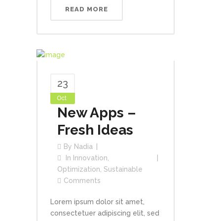
READ MORE
23
Oct
New Apps –
Fresh Ideas
By
Nadia
In
Innovation
,
Optimization
,
Sustainable
Comments
Lorem ipsum dolor sit amet,
consectetuer adipiscing elit, sed