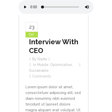
23
Oct
Interview With
CEO
By
Nadia
In
Mobile
,
Optimization
,
Sustainable
Comments
Lorem ipsum dolor sit amet,
consectetuer adipiscing elit, sed
diam nonummy nibh euismod
tincidunt ut laoreet dolore
magna aliquam erat volutpat. Ut