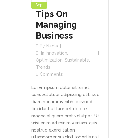
Sep
Tips On
Managing
Business
By
Nadia
In
Innovation
,
Optimization
,
Sustainable
,
Trends
Comments
Lorem ipsum dolor sit amet,
consectetuer adipiscing elit, sed
diam nonummy nibh euismod
tincidunt ut laoreet dolore
magna aliquam erat volutpat. Ut
wisi enim ad minim veniam, quis
nostrud exerci tation
ullamcorper suscipit lobortis nisl