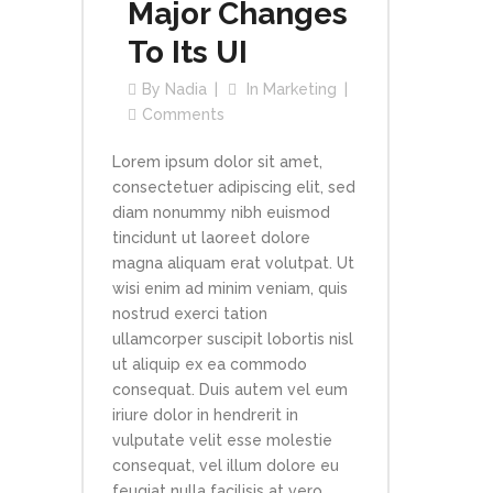
Major Changes
To Its UI
By
Nadia
In
Marketing
Comments
Lorem ipsum dolor sit amet,
consectetuer adipiscing elit, sed
diam nonummy nibh euismod
tincidunt ut laoreet dolore
magna aliquam erat volutpat. Ut
wisi enim ad minim veniam, quis
nostrud exerci tation
ullamcorper suscipit lobortis nisl
ut aliquip ex ea commodo
consequat. Duis autem vel eum
iriure dolor in hendrerit in
vulputate velit esse molestie
consequat, vel illum dolore eu
feugiat nulla facilisis at vero